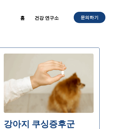
문의하기
홈
건강 연구소
강아지 쿠싱증후군