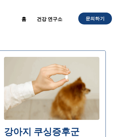
문의하기
홈
건강 연구소
강아지 쿠싱증후군