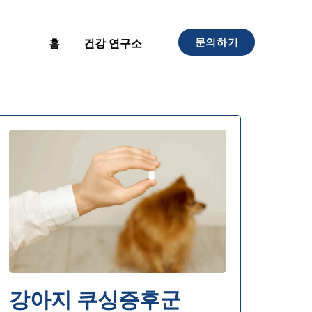
문의하기
홈
건강 연구소
강아지 쿠싱증후군