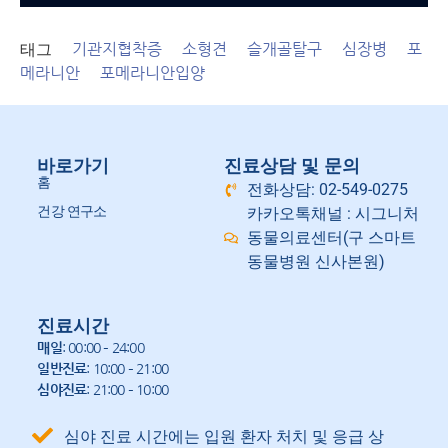
태그
기관지협착증
소형견
슬개골탈구
심장병
포
메라니안
포메라니안입양
바로가기
진료상담 및 문의
홈
전화상담: 02-549-0275
건강 연구소
카카오톡채널 : 시그니처
동물의료센터(구 스마트
동물병원 신사본원)
진료시간
매일
: 00:00 – 24:00
일반진료
: 10:00 – 21:00
심야진료
: 21:00 – 10:00
심야 진료 시간에는 입원 환자 처치 및 응급 상