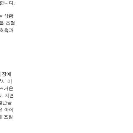
합니다.
는 상황
을 조절
 호흡과
 심장에
7시 이
 뜨거운
로 지면
 혈관을
은 아이
게 조절