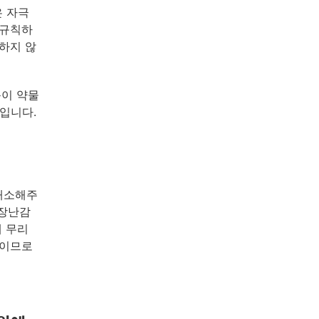
은 자극
불규칙하
하지 않
몸이 약물
입니다.
해소해주
 장난감
에 무리
기이므로