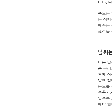
니다. 
속도는 
은 심박
해주는 
표정을 
날씨는
더운 날
큰 무리
후에 잠
날엔 발
온도를 
수축시키
일수록 
해야 합