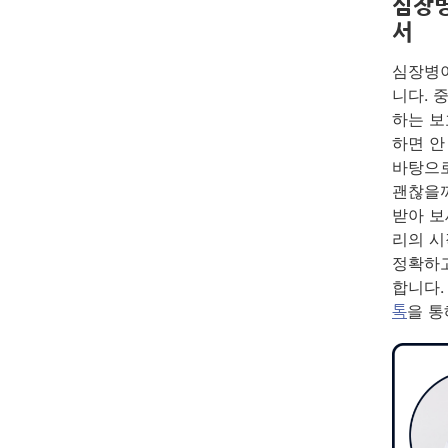
심장병
서
심장병이
니다. 
하는 보
하면 안
바탕으로
괜찮을까
받아 보
리의 시
정확하고
합니다.
을 통
톡