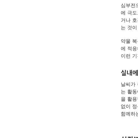
심부전으
에 극도
거나 호
는 것이
약물 복
에 적응
이런 기
실내에
날씨가 
는 활동
을 활용
없이 정
함께하는