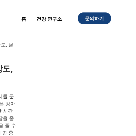
문의하기
홈
건강 연구소
도, 날
강도,
지를 둔
은 강아
한 시간
담을 줄
을 줄 수
하면 충