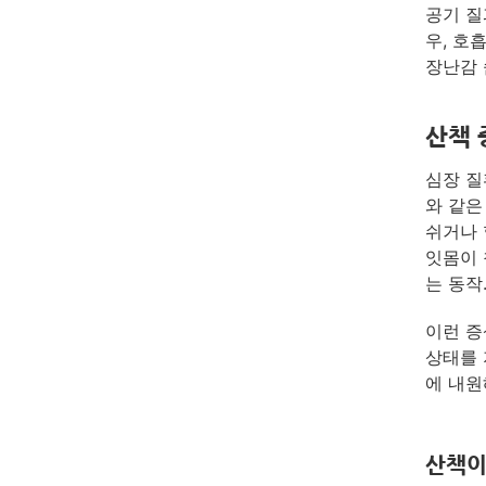
공기 질
우, 호
장난감 
산책 
심장 질
와 같은
쉬거나 
잇몸이 
는 동작
이런 증
상태를 
에 내원
산책이