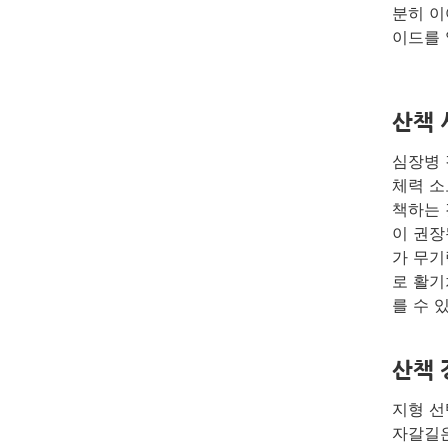
분히 이
이드를 
산책 
심장병 
체력 소
책하는 
이 권장
가 무기
로 활기
를 수 
산책 
지형 선
자갈길은