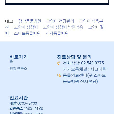
태그
강남동물병원
고양이 건강관리
고양이 식욕부
진
고양이 심장병
고양이 심장병 밥안먹음
고양이질
병
스마트동물병원
신사동물병원
바로가기
진료상담 및 문의
홈
전화상담: 02-549-0275
건강 연구소
카카오톡채널 : 시그니처
동물의료센터(구 스마트
동물병원 신사본원)
진료시간
매일
: 00:00 – 24:00
일반진료
: 10:00 – 21:00
심야진료
: 21:00 – 10:00