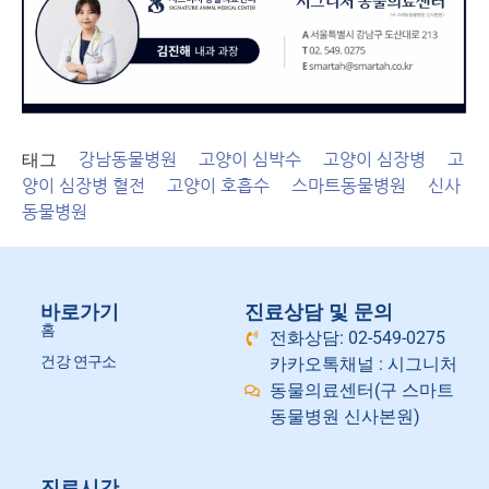
태그
강남동물병원
고양이 심박수
고양이 심장병
고
양이 심장병 혈전
고양이 호흡수
스마트동물병원
신사
동물병원
바로가기
진료상담 및 문의
홈
전화상담: 02-549-0275
건강 연구소
카카오톡채널 : 시그니처
동물의료센터(구 스마트
동물병원 신사본원)
진료시간