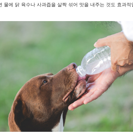
 물에 닭 육수나 사과즙을 살짝 섞어 맛을 내주는 것도 효과적