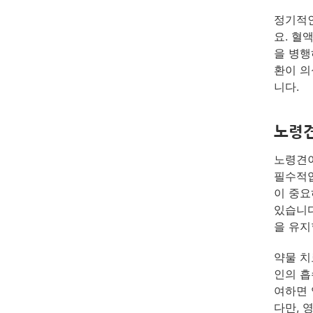
정기적인
요. 혈
을 병행
환이 의
니다.
노령견
노령견이
필수적입
이 중요
있습니다
을 유지
약물 치
인의 흡
여하면 
다만, 