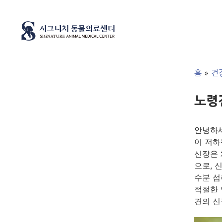
»
홈
건
노령
안녕하세
이 저하
신장은 
으로, 
수분 섭
적절한 
견의 신