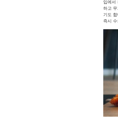
입에서 
하고 무
기도 합
즉시 수