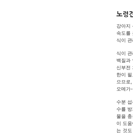
노령견
강아지 
속도를 
식이 관
식이 관
백질과 
신부전 
한이 필
으므로,
오메가-
수분 섭
수를 방
물을 충
이 도움
는 것도