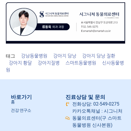
태그
강남동물병원
강아지 담낭
강아지 담낭 질환
강아지 황달
강아지질병
스마트동물병원
신사동물병
원
바로가기
진료상담 및 문의
홈
전화상담: 02-549-0275
건강 연구소
카카오톡채널 : 시그니처
동물의료센터(구 스마트
동물병원 신사본원)