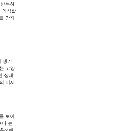
 반복하
을 의심할
를 감지
이 생기
는 고양
런 상태
의 미세
를 보이
보다 높
 측정해