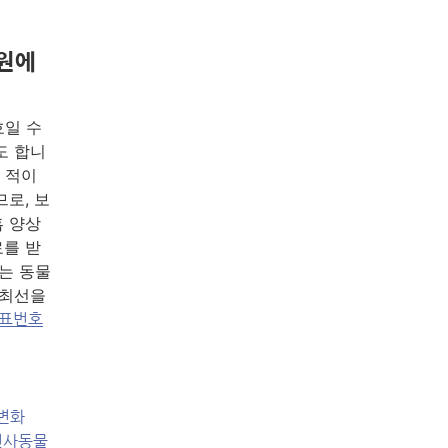
원에
호일 수
도 합니
 적이
로, 보
흡 양상
료를 받
는 동물
 최선을
대표번호
변화
신사동물