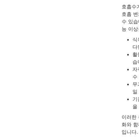
호흡수가
호흡 변
수 있습
능 이상
식
다
활
습
자
수
무
일
기
을
이러한 
화와 함
입니다.