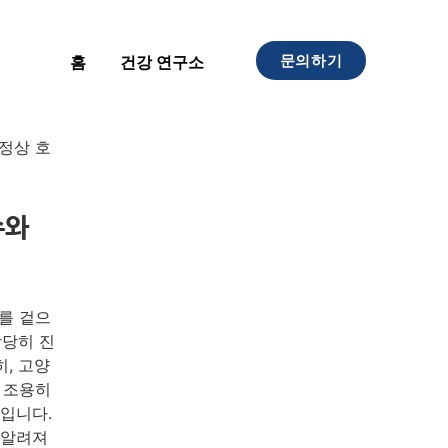
문의하기
홈
건강 연구소
정상 호
수와
를 겉으
상당히 진
, 고양
 조용히
입니다.
 알려져