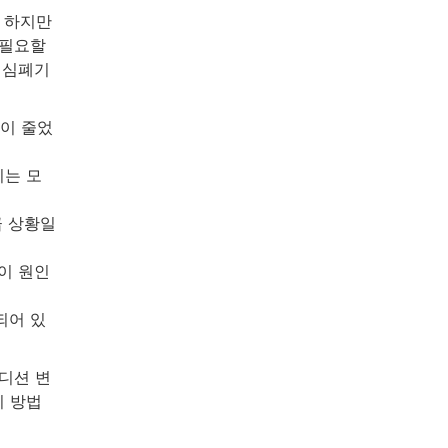
 하지만
 필요할
 심폐기
량이 줄었
리는 모
급 상황일
이 원인
되어 있
디션 변
리 방법