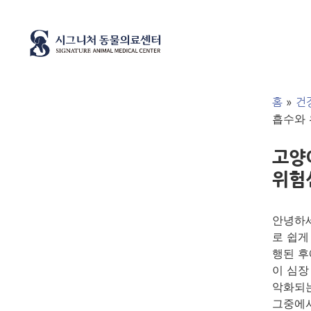
»
홈
건
흡수와
고양
위험
안녕하세
로 쉽게
행된 후
이 심장
악화되는
그중에서