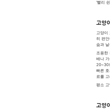
‘빨리 
고양이
고양이 
히 편안
숨과 날
조용한 
배나 가
20~3
빠른 호
료를 고
평소 고
고양이