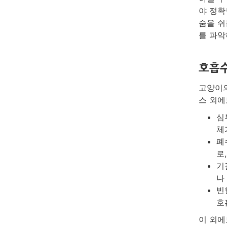
야 정확
숨을 쉬
를 파악
호흡수
고양이의
스 외에
심
체
폐
로
기
나
빈
호
이 외에