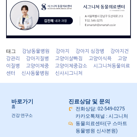
태그
강남동물병원
강아지
강아지 심장병
강아지건
강관리
강아지질병
고양이살빠짐
고양이식욕
고양
이질병
고양이체중
고양이체중감소
시그니처동물의료
센터
신사동물병원
신사시그니처
바로가기
진료상담 및 문의
홈
전화상담: 02-549-0275
건강 연구소
카카오톡채널 : 시그니처
동물의료센터(구 스마트
동물병원 신사본원)