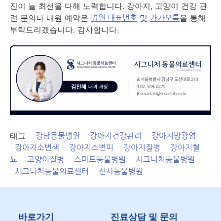
진이 늘 최선을 다해 노력합니다. 강아지, 고양이 건강 관
련 문의나 내원 예약은
및
을 통해
병원 대표번호
카카오톡
부탁드리겠습니다. 감사합니다.
태그
강남동물병원
강아지건강관리
강아지방광염
강아지소변색
강아지소변피
강아지질병
강아지혈
뇨
고양이질병
스마트동물병원
시그니처동물병원
시그니처동물의료센터
신사동물병원
바로가기
진료상담 및 문의