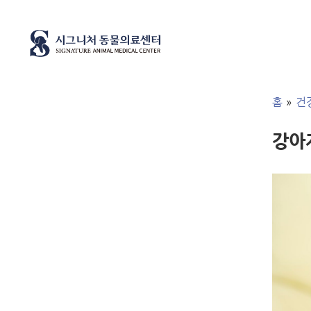
»
홈
건
강아