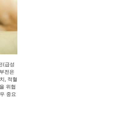
전(급성
신부전은
치, 적혈
을 위협
매우 중요