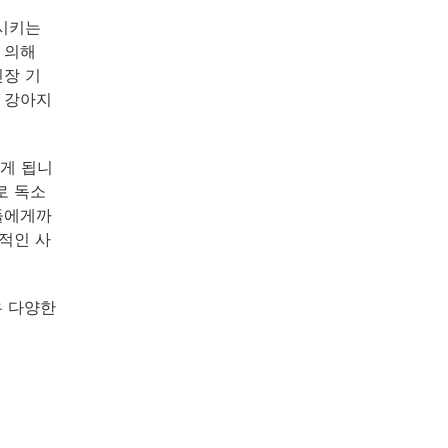
설시키는
 의해
신장 기
 강아지
게 됩니
로 독소
들에게까
적인 사
우 다양한