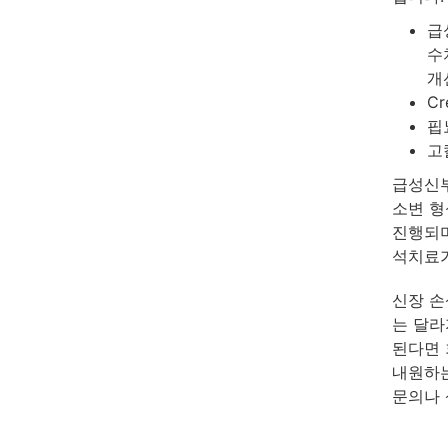
급
수
개
Cr
핍
고
급성신부
소변 형
진행되며
석치료가
신장 손
는 달라
된다면 
내원하는
문의나 