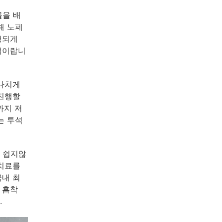
물을 배
해 노폐
행되게
적이랍니
지나치게
 진행할
까지 저
는 투석
 쉽지않
 치료를
국내 최
 흡착
.