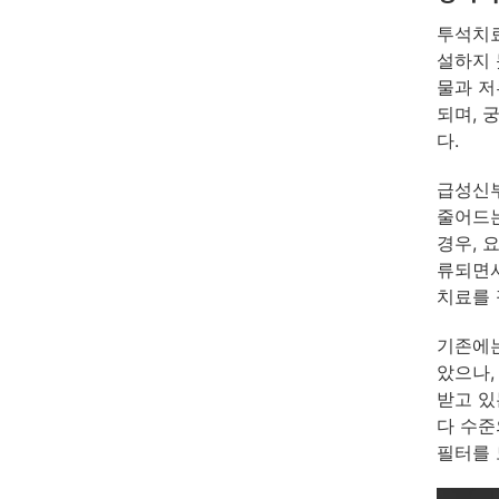
투석치료
설하지 
물과 저
되며, 
다.
급성신부
줄어드는
경우, 
류되면서
치료를 
기존에는
았으나,
받고 있
다 수준
필터를 